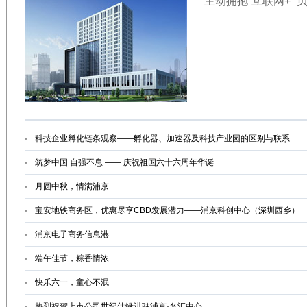
主动拥抱“互联网+”
科技企业孵化链条观察——孵化器、加速器及科技产业园的区别与联系
筑梦中国 自强不息 —— 庆祝祖国六十六周年华诞
月圆中秋，情满浦京
宝安地铁商务区，优惠尽享CBD发展潜力——浦京科创中心（深圳西乡）
浦京电子商务信息港
端午佳节，粽香情浓
快乐六一，童心不泯
热烈祝贺上市公司世纪佳缘进驻浦京·名汇中心