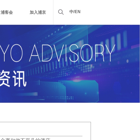
中/EN
浦客会
加入浦京
示
社会责任
行业新闻
项目配套
浦客会会员权益
品牌宣传
项目拓展
人才招聘
中文简体
浦京V沃会员权益
人才理念
EN
VPG尊享会员权益
浦京学院
联