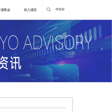
中/EN
浦客会
加入浦京
示
社会责任
行业新闻
项目配套
浦客会会员权益
品牌宣传
项目拓展
人才招聘
中文简体
浦京V沃会员权益
人才理念
EN
VPG尊享会员权益
浦京学院
联